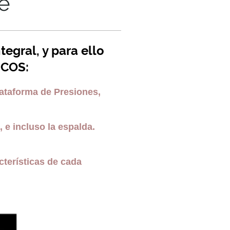
e
egral, y para ello
ICOS:
lataforma de Presiones,
, e incluso la espalda.
cterísticas de cada
.