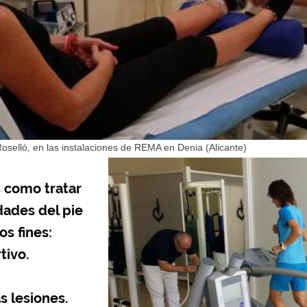
selló, en las instalaciones de REMA en Denia (Alicante)
 como tratar
dades del pie
os fines:
tivo.
as lesiones.